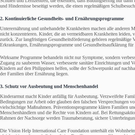
Schulen und Lernzentren, die erkennen, dass Bildungserfolg nur dann m
und Hindernisse beseitigt werden, die einen regelmäßigen Schulbesuch
2. Kontinuierliche Gesundheits- und Ernährungsprogramme
Unterernährung und unbehandelte Krankheiten machen alle anderen M
nicht konzentrieren. Kinder, die an vermeidbaren Krankheiten leiden,
zurück. Zur langfristigen Gesundheitsförderung gehören regelmäßige
Erkrankungen, Ernährungsprogramme und Gesundheitsaufklärung für 
Wirksame Programme behandeln nicht nur Symptome, sondern verbesse
Zugang zu sauberem Wasser, verbesserte sanitäre Einrichtungen und 
Kindern auf den Philippinen helfen, sollte der Schwerpunkt auf nach
der Familien über Ernährung liegen.
3. Schutz vor Ausbeutung und Menschenhandel
Kinderarmut macht Kinder anfällig für Ausbeutung. Verzweifelte Famil
Bedingungen zur Arbeit oder glauben den falschen Versprechungen von
vielschichtige Maßnahmen. Präventionsprogramme klären Familien un
Menschenhändlern und die Rechte von Kindern auf. Bei Rettungsaktion
Rahmen der Nachsorge werden Traumaberatung, sichere Unterbringung
Die Vision Help International Care Foundation unterhält ein Wohnheim,