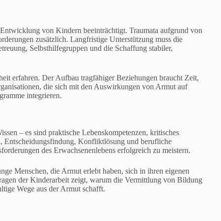
e Entwicklung von Kindern beeinträchtigt. Traumata aufgrund von
rderungen zusätzlich. Langfristige Unterstützung muss die
reuung, Selbsthilfegruppen und die Schaffung stabiler,
heit erfahren. Der Aufbau tragfähiger Beziehungen braucht Zeit,
Organisationen, die sich mit den Auswirkungen von Armut auf
ogramme integrieren.
ssen – es sind praktische Lebenskompetenzen, kritisches
, Entscheidungsfindung, Konfliktlösung und berufliche
usforderungen des Erwachsenenlebens erfolgreich zu meistern.
ge Menschen, die Armut erlebt haben, sich in ihren eigenen
ragen der Kinderarbeit zeigt, warum die Vermittlung von Bildung
altige Wege aus der Armut schafft.