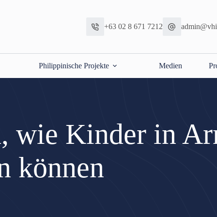
+63 02 8 671 7212
admin@vhic
Philippinische Projekte
Medien
Pr
 wie Kinder in Arm
en können