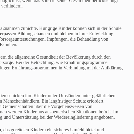
öglich ist, wenn das Kind in seiner Gesamtheit berücksichtigt
 verhindern.
aßnahmen zunichte. Hungrige Kinder können sich in der Schule
 verpassen Bildungschancen und bleiben in ihrer Entwicklung
 Vorsorgeuntersuchungen, Impfungen, die Behandlung von
Familien.
rn die allgemeine Gesundheit der Bevölkerung durch den
Vorsorge. Bei der Betrachtung, wie Ernährungsprogramme
haltigen Ernährungsprogrammen in Verbindung mit der Aufklärung
ien schicken ihre Kinder unter Umständen unter gefährlichen
 Menschenhändlern. Ein langfristiger Schutz erfordert
d Gemeinschaften über die Vorgehensweisen von
en werden Kinder aus ausbeuterischen Situationen befreit. Im
 und Unterstützung bei der Wiedereingliederung angeboten.
 das geretteten Kindern ein sicheres Umfeld bietet und