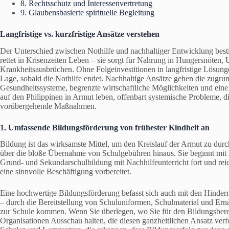
8. Rechtsschutz und Interessenvertretung
9. Glaubensbasierte spirituelle Begleitung
Langfristige vs. kurzfristige Ansätze verstehen
Der Unterschied zwischen Nothilfe und nachhaltiger Entwicklung bes
rettet in Krisenzeiten Leben – sie sorgt für Nahrung in Hungersnöten
Krankheitsausbrüchen. Ohne Folgeinvestitionen in langfristige Lösung
Lage, sobald die Nothilfe endet. Nachhaltige Ansätze gehen die zugr
Gesundheitssysteme, begrenzte wirtschaftliche Möglichkeiten und eine
auf den Philippinen in Armut leben, offenbart systemische Probleme, d
vorübergehende Maßnahmen.
1. Umfassende Bildungsförderung von frühester Kindheit an
Bildung ist das wirksamste Mittel, um den Kreislauf der Armut zu du
über die bloße Übernahme von Schulgebühren hinaus. Sie beginnt mit P
Grund- und Sekundarschulbildung mit Nachhilfeunterricht fort und reic
eine sinnvolle Beschäftigung vorbereitet.
Eine hochwertige Bildungsförderung befasst sich auch mit den Hindern
– durch die Bereitstellung von Schuluniformen, Schulmaterial und Ernä
zur Schule kommen. Wenn Sie überlegen, wo Sie für den Bildungsberei
Organisationen Ausschau halten, die diesen ganzheitlichen Ansatz verf