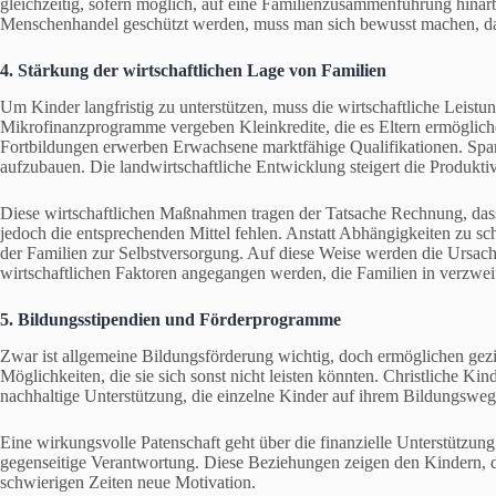
gleichzeitig, sofern möglich, auf eine Familienzusammenführung hinarb
Menschenhandel geschützt werden, muss man sich bewusst machen, dass h
4. Stärkung der wirtschaftlichen Lage von Familien
Um Kinder langfristig zu unterstützen, muss die wirtschaftliche Leistun
Mikrofinanzprogramme vergeben Kleinkredite, die es Eltern ermöglich
Fortbildungen erwerben Erwachsene marktfähige Qualifikationen. Sparg
aufzubauen. Die landwirtschaftliche Entwicklung steigert die Produktivi
Diese wirtschaftlichen Maßnahmen tragen der Tatsache Rechnung, das
jedoch die entsprechenden Mittel fehlen. Anstatt Abhängigkeiten zu sc
der Familien zur Selbstversorgung. Auf diese Weise werden die Ursac
wirtschaftlichen Faktoren angegangen werden, die Familien in verzweife
5. Bildungsstipendien und Förderprogramme
Zwar ist allgemeine Bildungsförderung wichtig, doch ermöglichen gezi
Möglichkeiten, die sie sich sonst nicht leisten könnten. Christliche K
nachhaltige Unterstützung, die einzelne Kinder auf ihrem Bildungsweg 
Eine wirkungsvolle Patenschaft geht über die finanzielle Unterstützu
gegenseitige Verantwortung. Diese Beziehungen zeigen den Kindern, da
schwierigen Zeiten neue Motivation.