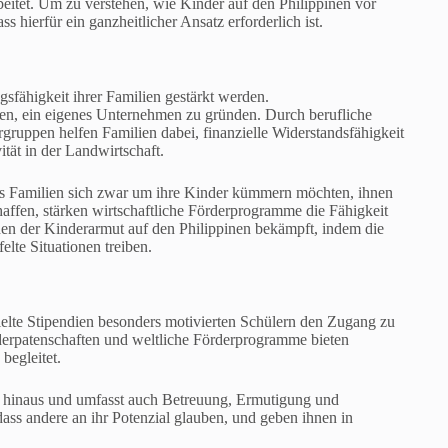
eitet. Um zu verstehen, wie Kinder auf den Philippinen vor
ierfür ein ganzheitlicher Ansatz erforderlich ist.
gsfähigkeit ihrer Familien gestärkt werden.
en, ein eigenes Unternehmen zu gründen. Durch berufliche
ruppen helfen Familien dabei, finanzielle Widerstandsfähigkeit
tät in der Landwirtschaft.
s Familien sich zwar um ihre Kinder kümmern möchten, ihnen
haffen, stärken wirtschaftliche Förderprogramme die Fähigkeit
hen der Kinderarmut auf den Philippinen bekämpft, indem die
lte Situationen treiben.
elte Stipendien besonders motivierten Schülern den Zugang zu
inderpatenschaften und weltliche Förderprogramme bieten
begleitet.
ng hinaus und umfasst auch Betreuung, Ermutigung und
ss andere an ihr Potenzial glauben, und geben ihnen in