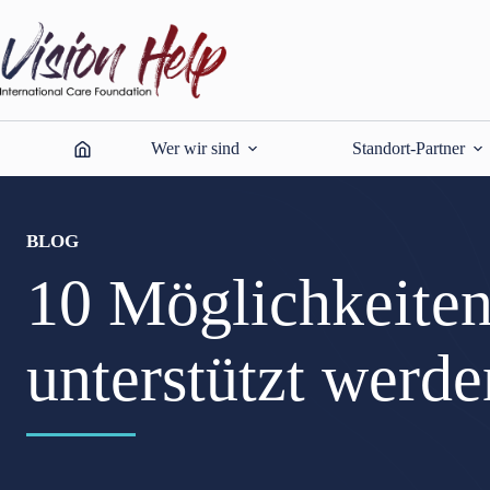
Zum
Inhalt
springen
Wer wir sind
Standort-Partner
BLOG
10 Möglichkeiten,
unterstützt werd