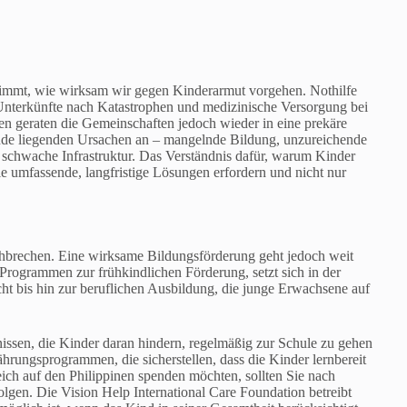
timmt, wie wirksam wir gegen Kinderarmut vorgehen. Nothilfe
, Unterkünfte nach Katastrophen und medizinische Versorgung bei
en geraten die Gemeinschaften jedoch wieder in eine prekäre
unde liegenden Ursachen an – mangelnde Bildung, unzureichende
 schwache Infrastruktur. Das Verständnis dafür, warum Kinder
ie umfassende, langfristige Lösungen erfordern und nicht nur
rchbrechen. Eine wirksame Bildungsförderung geht jedoch weit
rogrammen zur frühkindlichen Förderung, setzt sich in der
ht bis hin zur beruflichen Ausbildung, die junge Erwachsene auf
issen, die Kinder daran hindern, regelmäßig zur Schule zu gehen
hrungsprogrammen, die sicherstellen, dass die Kinder lernbereit
ch auf den Philippinen spenden möchten, sollten Sie nach
olgen. Die Vision Help International Care Foundation betreibt