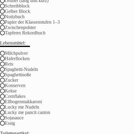
Ordner (lang und kurz)
Schreibblock
Gelber Block
Notizbuch
Papier der Klassenstufen 1–3
Zwischenpolster
Tapferes Rekordbuch
Lebensmittel:
Milchpulver
Haferflocken
Reis
Spaghetti-Nudeln
Spaghettisoße
Zucker
Konserven
Kekse
Cornflakes
Ellbogenmakkaroni
Lucky me Nudeln
Lucky me pancit canton
Sojasauce
Essig
Toilettenartikel: