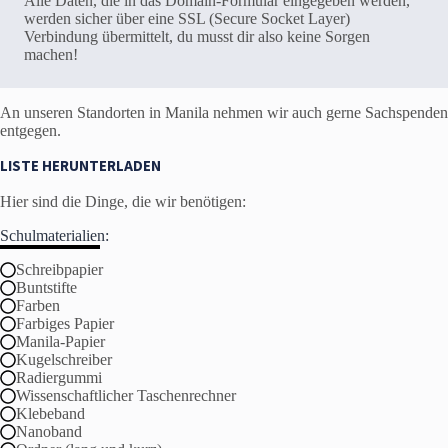
Alle Daten, die in das Domain-Formular eingegeben werden,
werden sicher über eine SSL (Secure Socket Layer)
Verbindung übermittelt, du musst dir also keine Sorgen
machen!
An unseren Standorten in Manila nehmen wir auch gerne Sachspenden
entgegen.
LISTE HERUNTERLADEN
Hier sind die Dinge, die wir benötigen:
Schulmaterialien:
Schreibpapier
Buntstifte
Farben
Farbiges Papier
Manila-Papier
Kugelschreiber
Radiergummi
Wissenschaftlicher Taschenrechner
Klebeband
Nanoband