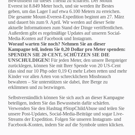
Bewusstsein für dieses Thema zu schärfen. Der Mount
Everest ist 8.849 Meter hoch, und sie werden ihr Bestes
geben, um das Lager I auf etwa 6.100 Metern zu erreichen.
Die gesamte Mount-Everest-Expedition beginnt am 27. März
und dauert bis zum 9. April. Wir werden auf dieser Seite
aktuelle Informationen zum Stand der Dinge veröffentlichen.
Außerdem gibt es regelmäßige Updates auf unseren Social-
Media-Konten auf Facebook und Instagram.
Worauf warten Sie noch? Nehmen Sie an dieser
Kampagne teil, indem Sie 0,20 Dollar pro Meter spenden:
SPENDEN SIE 20 CENT, SCHÜTZEN SIE DIE
UNSCHULDIGEN!
Für jeden Meter, den unsere Bergsteiger
zurücklegen, können Sie mit Ihrer Spende von 20 US-Cent
(das sind nur 10 Php oder 0,19 €) mehr Leben retten und mehr
Kinder vor allen Arten von schrecklichem Missbrauch
bewahren – Sie unterstützen sie dabei, ihre Berge zu
erklimmen und zu bezwingen.
Selbstverständlich können Sie sich auch an dieser Kampagne
beteiligen, indem Sie das Bewusstsein dafür schärfen.
Verwenden Sie den Hashtag #StopChildAbuse und teilen Sie
unsere Post-Updates, Social-Media-Beiträge und sogar Live-
Streams der Expedition. Folgen Sie unseren Instagram- und
Facebook-Konten, indem Sie auf die Symbole unten klicken.