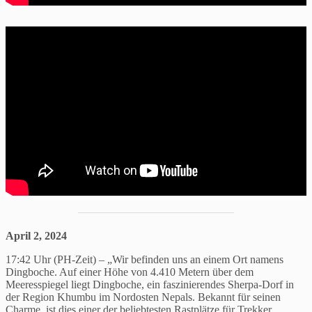
April 2, 2024
17:42 Uhr (PH-Zeit) – „Wir befinden uns an einem Ort namens
Dingboche. Auf einer Höhe von 4.410 Metern über dem
Meeresspiegel liegt Dingboche, ein faszinierendes Sherpa-Dorf in
der Region Khumbu im Nordosten Nepals. Bekannt für seinen
Charme, ist dies einer der beliebtesten Rastplätze für Trekker.