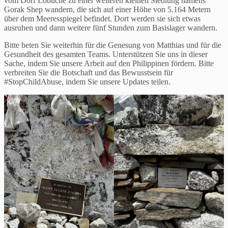
vom Dorf Lobuche zu einer weiteren kleinen Siedlung namens
Gorak Shep wandern, die sich auf einer Höhe von 5.164 Metern
über dem Meeresspiegel befindet. Dort werden sie sich etwas
ausruhen und dann weitere fünf Stunden zum Basislager wandern.
Bitte beten Sie weiterhin für die Genesung von Matthias und für die
Gesundheit des gesamten Teams. Unterstützen Sie uns in dieser
Sache, indem Sie unsere Arbeit auf den Philippinen fördern. Bitte
verbreiten Sie die Botschaft und das Bewusstsein für
#StopChildAbuse, indem Sie unsere Updates teilen.