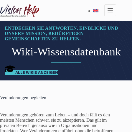
Zum
Inhalt
springen
ENTDECKEN SIE ANTWORTEN, EINBLICKE UND
UNSERE MISSION, BEDÜRFTIGEN
GEMEINSCHAFTEN ZU HELFEN.
Wiki-Wissensdatenbank
ALLE WIKIS ANZEIGEN
Veränderungen begleiten
Veränderungen gehören zum Leben – und doch fällt es den
meisten Menschen schwer, sie zu akzeptieren. Das gilt im
privaten Bereich genauso wie in Organisationen und
Projekten. Wer Veränderungen einführt, ohne die betroffenen