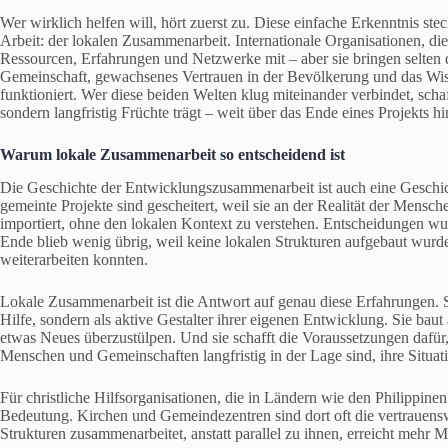
Wer wirklich helfen will, hört zuerst zu. Diese einfache Erkenntnis st
Arbeit: der lokalen Zusammenarbeit. Internationale Organisationen, die
Ressourcen, Erfahrungen und Netzwerke mit – aber sie bringen selten da
Gemeinschaft, gewachsenes Vertrauen in der Bevölkerung und das Wis
funktioniert. Wer diese beiden Welten klug miteinander verbindet, schaff
sondern langfristig Früchte trägt – weit über das Ende eines Projekts hi
Warum lokale Zusammenarbeit so entscheidend ist
Die Geschichte der Entwicklungszusammenarbeit ist auch eine Geschich
gemeinte Projekte sind gescheitert, weil sie an der Realität der Mens
importiert, ohne den lokalen Kontext zu verstehen. Entscheidungen w
Ende blieb wenig übrig, weil keine lokalen Strukturen aufgebaut wur
weiterarbeiten konnten.
Lokale Zusammenarbeit ist die Antwort auf genau diese Erfahrungen. S
Hilfe, sondern als aktive Gestalter ihrer eigenen Entwicklung. Sie bau
etwas Neues überzustülpen. Und sie schafft die Voraussetzungen dafür,
Menschen und Gemeinschaften langfristig in der Lage sind, ihre Situati
Für christliche Hilfsorganisationen, die in Ländern wie den Philippine
Bedeutung. Kirchen und Gemeindezentren sind dort oft die vertrauens
Strukturen zusammenarbeitet, anstatt parallel zu ihnen, erreicht mehr M