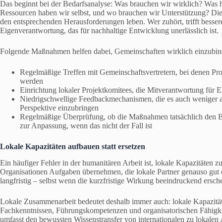
Das beginnt bei der Bedarfsanalyse: Was brauchen wir wirklich? Was h
Ressourcen haben wir selbst, und wo brauchen wir Unterstützung? Die
den entsprechenden Herausforderungen leben. Wer zuhört, trifft besser
Eigenverantwortung, das für nachhaltige Entwicklung unerlässlich ist.
Folgende Maßnahmen helfen dabei, Gemeinschaften wirklich einzubin
Regelmäßige Treffen mit Gemeinschaftsvertretern, bei denen Pro
werden
Einrichtung lokaler Projektkomitees, die Mitverantwortung fü
Niedrigschwellige Feedbackmechanismen, die es auch weniger ar
Perspektive einzubringen
Regelmäßige Überprüfung, ob die Maßnahmen tatsächlich den Be
zur Anpassung, wenn das nicht der Fall ist
Lokale Kapazitäten aufbauen statt ersetzen
Ein häufiger Fehler in der humanitären Arbeit ist, lokale Kapazitäten zu
Organisationen Aufgaben übernehmen, die lokale Partner genauso gut o
langfristig – selbst wenn die kurzfristige Wirkung beeindruckend ersche
Lokale Zusammenarbeit bedeutet deshalb immer auch: lokale Kapazität
Fachkenntnissen, Führungskompetenzen und organisatorischen Fähigkei
umfasst den bewussten Wissenstransfer von internationalen zu lokalen A