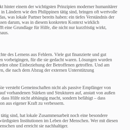
eckt hinter einem der wichtigsten Prinzipien moderner humanitärer
 in Ländern wie den Philippinen tätig sind, bringen oft wertvolle
s, was lokale Partner bereits haben: ein tiefes Verständnis der
sen darum, was in diesem konkreten Kontext wirklich
t eine Grundlage für Hilfe, die nicht nur kurzfristig wirkt,
naus.
te des Lernens aus Fehlern. Viele gut finanzierte und gut
chen vorbeigingen, für die sie gedacht waren. Lösungen wurden
urden ohne Einbeziehung der Betroffenen getroffen. Und am
den, die nach dem Abzug der externen Unterstützung
ie versteht Gemeinschaften nicht als passive Empfänger von
t auf vorhandenen Stärken und Strukturen auf, anstatt von außen
 dass Hilfe nicht abhängig macht, sondern befähigt – dass
on aus eigener Kraft zu verbessern.
n tätig sind, hat lokale Zusammenarbeit noch eine besondere
würdigsten Institutionen im Leben der Menschen. Wer mit diesen
enschen und erreicht sie nachhaltiger.