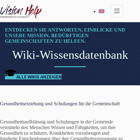
Zum
Inhalt
springen
ENTDECKEN SIE ANTWORTEN, EINBLICKE UND
UNSERE MISSION, BEDÜRFTIGEN
GEMEINSCHAFTEN ZU HELFEN.
Wiki-Wissensdatenbank
ALLE WIKIS ANZEIGEN
Gesundheitserziehung und Schulungen für die Gemeinschaft
Gesundheitsaufklärung und Schulungen in der Gemeinde
vermitteln den Menschen Wissen und Fähigkeiten, um ihre
Gesundheit zu schützen, Krankheiten vorzubeugen und
fundierte Entscheidungen über ihre Gesundheitsversorgung zu