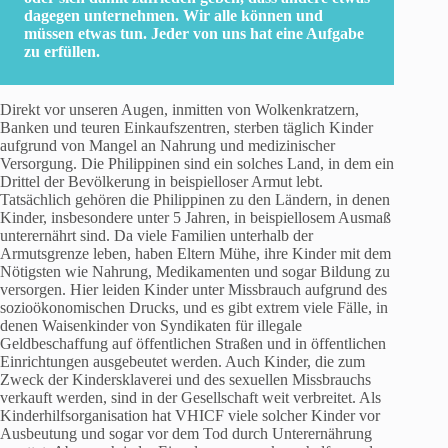
dagegen unternehmen. Wir alle können und
müssen etwas tun. Jeder von uns hat eine Aufgabe
zu erfüllen.
Direkt vor unseren Augen, inmitten von Wolkenkratzern,
Banken und teuren Einkaufszentren, sterben täglich Kinder
aufgrund von Mangel an Nahrung und medizinischer
Versorgung. Die Philippinen sind ein solches Land, in dem ein
Drittel der Bevölkerung in beispielloser Armut lebt.
Tatsächlich gehören die Philippinen zu den Ländern, in denen
Kinder, insbesondere unter 5 Jahren, in beispiellosem Ausmaß
unterernährt sind. Da viele Familien unterhalb der
Armutsgrenze leben, haben Eltern Mühe, ihre Kinder mit dem
Nötigsten wie Nahrung, Medikamenten und sogar Bildung zu
versorgen. Hier leiden Kinder unter Missbrauch aufgrund des
sozioökonomischen Drucks, und es gibt extrem viele Fälle, in
denen Waisenkinder von Syndikaten für illegale
Geldbeschaffung auf öffentlichen Straßen und in öffentlichen
Einrichtungen ausgebeutet werden. Auch Kinder, die zum
Zweck der Kindersklaverei und des sexuellen Missbrauchs
verkauft werden, sind in der Gesellschaft weit verbreitet. Als
Kinderhilfsorganisation hat VHICF viele solcher Kinder vor
Ausbeutung und sogar vor dem Tod durch Unterernährung