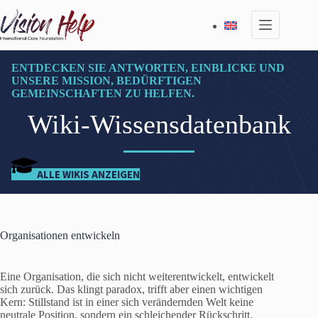
Zum
Inhalt
springen
ENTDECKEN SIE ANTWORTEN, EINBLICKE UND
UNSERE MISSION, BEDÜRFTIGEN
GEMEINSCHAFTEN ZU HELFEN.
Wiki-Wissensdatenbank
ALLE WIKIS ANZEIGEN
Organisationen entwickeln
Eine Organisation, die sich nicht weiterentwickelt, entwickelt
sich zurück. Das klingt paradox, trifft aber einen wichtigen
Kern: Stillstand ist in einer sich verändernden Welt keine
neutrale Position, sondern ein schleichender Rückschritt.