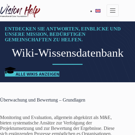
Zum
Inhalt
springen
ENTDECKEN SIE ANTWORTEN, EINBLICKE UND
UNSERE MISSION, BEDÜRFTIGEN
GEMEINSCHAFTEN ZU HELFEN.
Wiki-Wissensdatenbank
ALLE WIKIS ANZEIGEN
Überwachung und Bewertung – Grundlagen
Monitoring und Evaluation, allgemein abgekürzt als M&E,
bieten systematische Ansätze zur Verfolgung der
Projektumsetzung und zur Bewertung der Ergebnisse. Diese
sich ergänzenden Prozesse ermöglichen es Organisationen,