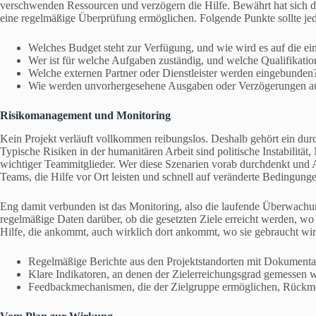
verschwenden Ressourcen und verzögern die Hilfe. Bewährt hat sich die
eine regelmäßige Überprüfung ermöglichen. Folgende Punkte sollte je
Welches Budget steht zur Verfügung, und wie wird es auf die ein
Wer ist für welche Aufgaben zuständig, und welche Qualifikati
Welche externen Partner oder Dienstleister werden eingebunden
Wie werden unvorhergesehene Ausgaben oder Verzögerungen a
Risikomanagement und Monitoring
Kein Projekt verläuft vollkommen reibungslos. Deshalb gehört ein dur
Typische Risiken in der humanitären Arbeit sind politische Instabilität,
wichtiger Teammitglieder. Wer diese Szenarien vorab durchdenkt und Al
Teams, die Hilfe vor Ort leisten und schnell auf veränderte Bedingung
Eng damit verbunden ist das Monitoring, also die laufende Überwachung
regelmäßige Daten darüber, ob die gesetzten Ziele erreicht werden, wo 
Hilfe, die ankommt, auch wirklich dort ankommt, wo sie gebraucht wi
Regelmäßige Berichte aus den Projektstandorten mit Dokumenta
Klare Indikatoren, an denen der Zielerreichungsgrad gemessen 
Feedbackmechanismen, die der Zielgruppe ermöglichen, Rückm