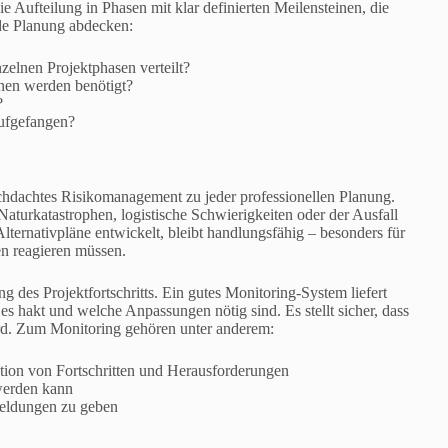
 Aufteilung in Phasen mit klar definierten Meilensteinen, die
de Planung abdecken:
zelnen Projektphasen verteilt?
onen werden benötigt?
?
ufgefangen?
chdachtes Risikomanagement zu jeder professionellen Planung.
 Naturkatastrophen, logistische Schwierigkeiten oder der Ausfall
ternativpläne entwickelt, bleibt handlungsfähig – besonders für
en reagieren müssen.
 des Projektfortschritts. Ein gutes Monitoring-System liefert
es hakt und welche Anpassungen nötig sind. Es stellt sicher, dass
rd. Zum Monitoring gehören unter anderem:
tion von Fortschritten und Herausforderungen
werden kann
eldungen zu geben