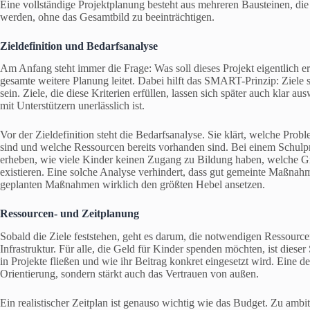
Eine vollständige Projektplanung besteht aus mehreren Bausteinen, di
werden, ohne das Gesamtbild zu beeinträchtigen.
Zieldefinition und Bedarfsanalyse
Am Anfang steht immer die Frage: Was soll dieses Projekt eigentlich err
gesamte weitere Planung leitet. Dabei hilft das SMART-Prinzip: Ziele s
sein. Ziele, die diese Kriterien erfüllen, lassen sich später auch kla
mit Unterstützern unerlässlich ist.
Vor der Zieldefinition steht die Bedarfsanalyse. Sie klärt, welche Prob
sind und welche Ressourcen bereits vorhanden sind. Bei einem Schulpr
erheben, wie viele Kinder keinen Zugang zu Bildung haben, welche Gr
existieren. Eine solche Analyse verhindert, dass gut gemeinte Maßnahme
geplanten Maßnahmen wirklich den größten Hebel ansetzen.
Ressourcen- und Zeitplanung
Sobald die Ziele feststehen, geht es darum, die notwendigen Ressourcen
Infrastruktur. Für alle, die Geld für Kinder spenden möchten, ist dieser
in Projekte fließen und wie ihr Beitrag konkret eingesetzt wird. Eine det
Orientierung, sondern stärkt auch das Vertrauen von außen.
Ein realistischer Zeitplan ist genauso wichtig wie das Budget. Zu amb