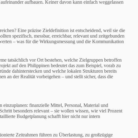
e aufeinander aufbauen. Keiner davon kann einfach weggelassen
eichen? Eine präzise Zieldefinition ist entscheidend, weil sie die
ollten spezifisch, messbar, erreichbar, relevant und zeitgebunden
r auswerten – was für die Wirkungsmessung und die Kommunikation
leme tatsächlich vor Ort bestehen, welche Zielgruppen betroffen
ojekt auf den Philippinen bedeutet das zum Beispiel, vorab zu
ünde dahinterstecken und welche lokalen Strukturen bereits
n an der Realität vorbeigehen – und stellt sicher, dass die
 einzuplanen: finanzielle Mittel, Personal, Material und
 Schritt besonders relevant – sie wollen wissen, wie viel Prozent
aillierte Budgetplanung schafft hier nicht nur intern
itionierte Zeitrahmen führen zu Überlastung, zu großzügige