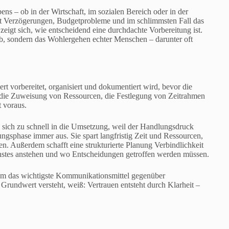
ns – ob in der Wirtschaft, im sozialen Bereich oder in der
iert Verzögerungen, Budgetprobleme und im schlimmsten Fall das
eigt sich, wie entscheidend eine durchdachte Vorbereitung ist.
b, sondern das Wohlergehen echter Menschen – darunter oft
rt vorbereitet, organisiert und dokumentiert wird, bevor die
, die Zuweisung von Ressourcen, die Festlegung von Zeitrahmen
t voraus.
en sich zu schnell in die Umsetzung, weil der Handlungsdruck
nungsphase immer aus. Sie spart langfristig Zeit und Ressourcen,
n. Außerdem schafft eine strukturierte Planung Verbindlichkeit
ächstes anstehen und wo Entscheidungen getroffen werden müssen.
zudem das wichtigste Kommunikationsmittel gegenüber
Grundwert versteht, weiß: Vertrauen entsteht durch Klarheit –